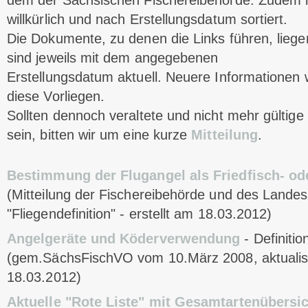
dem der Sächsischen Fischereibehörde. Zudem is
willkürlich und nach Erstellungsdatum sortiert.
Die Dokumente, zu denen die Links führen, lieg
sind jeweils mit dem angegebenen
Erstellungsdatum aktuell. Neuere Informationen 
diese Vorliegen.
Sollten dennoch veraltete und nicht mehr gülti
sein, bitten wir um eine kurze
Mitteilung
.
Bestimmung der Flugangel als Friedfisch- od
(Mitteilung der Fischereibehörde und des Lande
"Fliegendefinition" - erstellt am 18.03.2012)
Angelgeräte und Köderverwendung
- Definitio
(gem.SächsFischVO vom 10.März 2008, aktualisie
18.03.2012)
Aktuelle "Rote Liste" mit Gesamtartenübersi